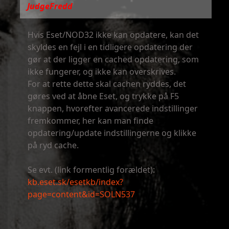
JudgeFredd
​Hvis Eset/NOD32 ikke kan opdatere, kan det
skyldes en fejl i en tidligere opdatering der
gør at der ligger en cached opdatering, som
ikke fungerer, og ikke kan overskrives.
For at rette dette skal cachen ryddes, det
gøres ved at åbne Eset, og trykke på F5
knappen, hvorefter avancerede indstillinger
fremkommer, her kan man finde
opdatering/update indstillingerne og klikke
på ryd cache.
Se evt. (link formentlig forældet):
kb.eset.sk/esetkb/index?
page=content&id=SOLN537