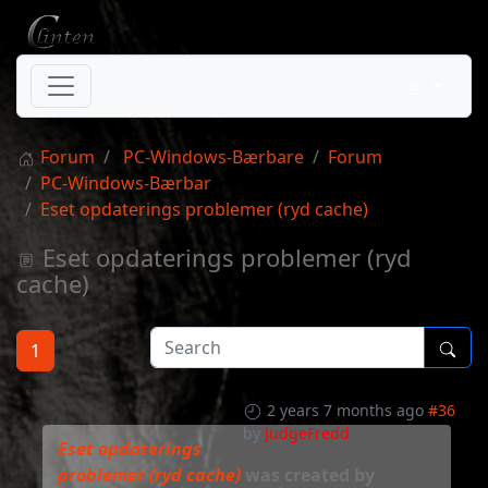
Forum
PC-Windows-Bærbare
Forum
PC-Windows-Bærbar
Eset opdaterings problemer (ryd cache)
Eset opdaterings problemer (ryd
cache)
1
2 years 7 months ago
#36
by
JudgeFredd
Eset opdaterings
problemer (ryd cache)
was created by