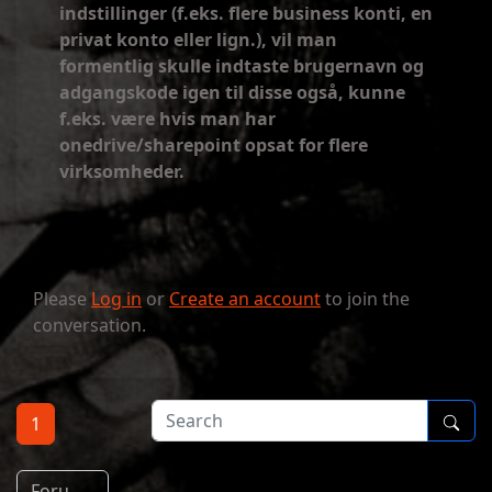
indstillinger (f.eks. flere business konti, en
privat konto eller lign.), vil man
formentlig skulle indtaste brugernavn og
adgangskode igen til disse også, kunne
f.eks. være hvis man har
onedrive/sharepoint opsat for flere
virksomheder.
Please
Log in
or
Create an account
to join the
conversation.
1