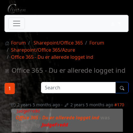
Forum
Sharepoint/Office 365
Forum
Sharepoint/Office 365/Azure
Office 365 - Du er allerede logget ind
Office 365 - Du er allerede logget ind
1
2 years 5 months ago
-
2 years 5 months ago
#170
by
JudgeFredd
Office 365 - Du er allerede logget ind
was
created by
JudgeFredd