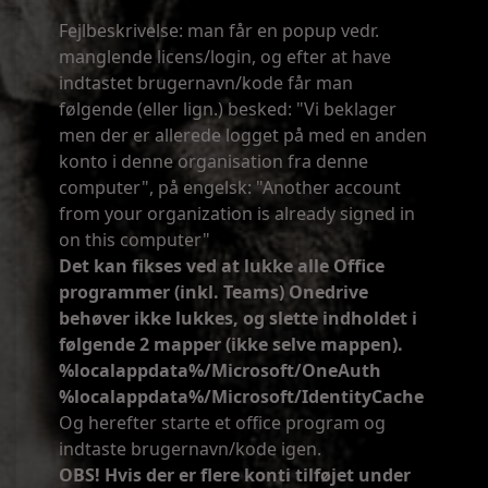
Fejlbeskrivelse: man får en popup vedr.
manglende licens/login, og efter at have
indtastet brugernavn/kode får man
følgende (eller lign.) besked: "Vi beklager
men der er allerede logget på med en anden
konto i denne organisation fra denne
computer", på engelsk: "Another account
from your organization is already signed in
on this computer"
Det kan fikses ved at lukke alle Office
programmer (inkl. Teams) Onedrive
behøver ikke lukkes, og slette indholdet i
følgende 2 mapper (ikke selve mappen).
%localappdata%/Microsoft/OneAuth
%localappdata%/Microsoft/IdentityCache
Og herefter starte et office program og
indtaste brugernavn/kode igen.
OBS! Hvis der er flere konti tilføjet under